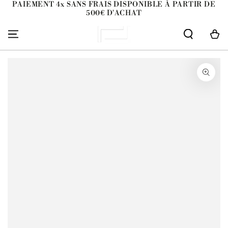
PAIEMENT 4x SANS FRAIS DISPONIBLE À PARTIR DE
IGNORER LE
500€ D'ACHAT
CONTENU
Panier
IGNORER LES
INFORMATIONS SUR
LE PRODUIT
Ouvrir
le
média
1
en