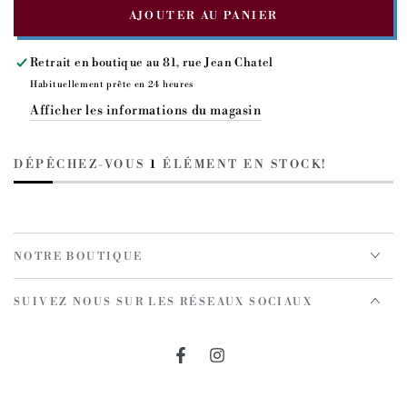
la
la
AJOUTER AU PANIER
quantité
quantité
pour
pour
Ninon
Ninon
Retrait en boutique au
81, rue Jean Chatel
-
-
Habituellement prête en 24 heures
Kaki/Doré
Kaki/Doré
Afficher les informations du magasin
-
-
Sac
Sac
rabat
rabat
DÉPÊCHEZ-VOUS
1
ÉLÉMENT EN STOCK!
S
S
NOTRE BOUTIQUE
SUIVEZ NOUS SUR LES RÉSEAUX SOCIAUX
Facebook
Instagram