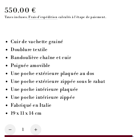
550.00 €
Prix
normal
Taxes incluses.
Frais d'expédition
calculés à l'étape de paiement.
Cuir de vachette grainé
Doublure textile
Bandoulière chaîne et cuir
Poignée amovible
Une poche extérieure plaquée au dos
Une poche extérieure zippée sous le rabat
Une poche intérieure plaquée
Une poche intérieure zippée
Fabriqué en Italie
19 x 11 x 14 cm
Quantité
Réduire
Augmenter