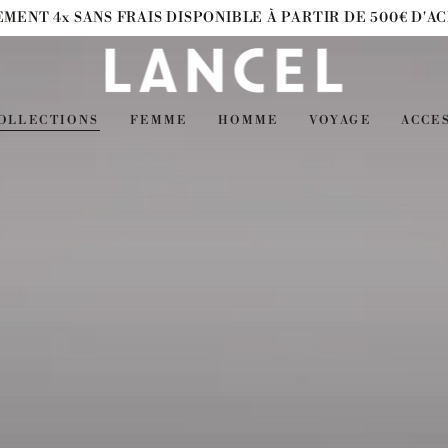
EMENT 4x SANS FRAIS DISPONIBLE À PARTIR DE 500€ D'A
OLLECTIONS
FEMME
HOMME
VOYAGE
ACCE