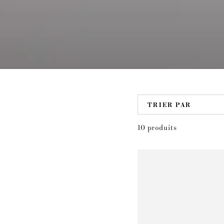
TRIER PAR
10 produits
CHARLIE
-
Cassis
-
Mini