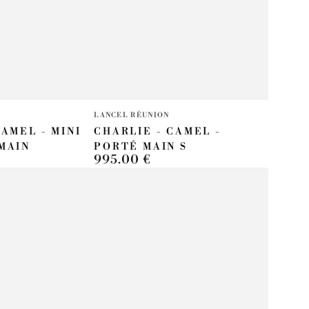
Fournisseur:
LANCEL RÉUNION
CAMEL - MINI
CHARLIE - CAMEL -
MAIN
PORTÉ MAIN S
995.00 €
Prix
normal
CHARLIE
-
Tabac
-
Sac
weekend