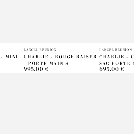
Fournisseur:
Fournisseur:
LANCEL RÉUNION
LANCEL RÉUNION
 - MINI
CHARLIE - ROUGE BAISER
CHARLIE - 
- PORTÉ MAIN S
SAC PORTÉ 
995.00 €
695.00 €
Prix
Prix
normal
normal
CHARLIE
CHARLIE
-
-
Noir
Noir
-
-
Porté
Sac
main
Boston
S