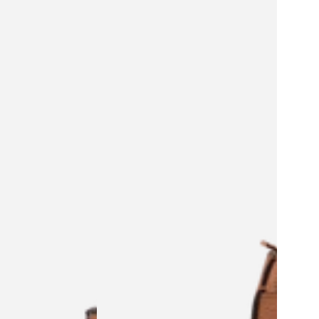
main
S