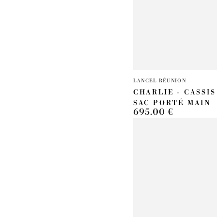
Fournisseur:
LANCEL RÉUNION
CHARLIE - CASSIS
SAC PORTÉ MAIN
695.00 €
Prix
normal
CHARLIE
-
Noir
-
Mini
sac
porté