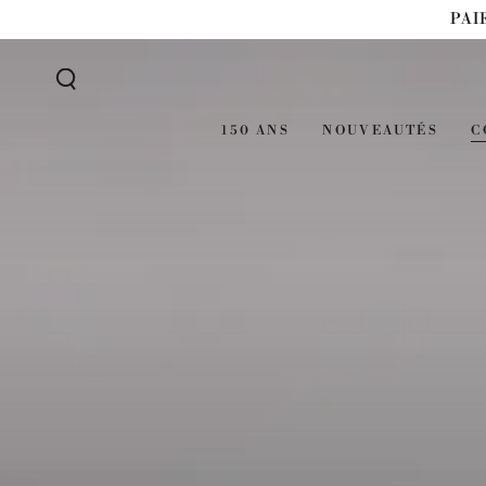
IGNORER LE
PAI
CONTENU
150 ANS
NOUVEAUTÉS
C