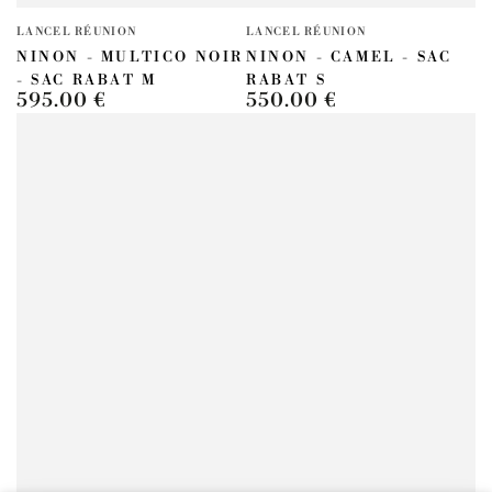
Fournisseur:
Fournisseur:
LANCEL RÉUNION
LANCEL RÉUNION
NINON - MULTICO NOIR
NINON - CAMEL - SAC
- SAC RABAT M
RABAT S
595.00 €
550.00 €
Prix
Prix
normal
normal