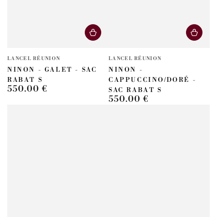
Fournisseur:
Fournisseur:
LANCEL RÉUNION
LANCEL RÉUNION
NINON - GALET - SAC
NINON -
RABAT S
CAPPUCCINO/DORÉ -
550.00 €
Prix
SAC RABAT S
550.00 €
normal
Prix
normal