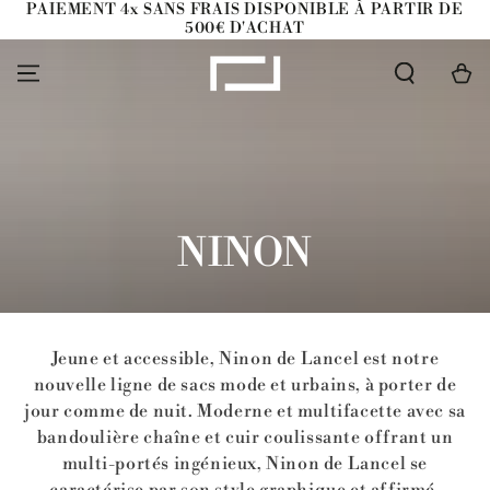
PAIEMENT 4x SANS FRAIS DISPONIBLE À PARTIR DE
IGNORER LE
500€ D'ACHAT
CONTENU
Panier
COLLECTION:
NINON
Jeune et accessible, Ninon de Lancel est notre
nouvelle ligne de sacs mode et urbains, à porter de
jour comme de nuit. Moderne et multifacette avec sa
bandoulière chaîne et cuir coulissante offrant un
multi-portés ingénieux, Ninon de Lancel se