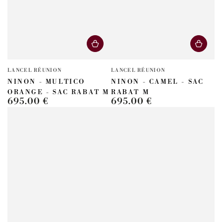
Fournisseur:
Fournisseur:
LANCEL RÉUNION
LANCEL RÉUNION
NINON - MULTICO
NINON - CAMEL - SAC
ORANGE - SAC RABAT M
RABAT M
695.00 €
695.00 €
Prix
Prix
normal
normal