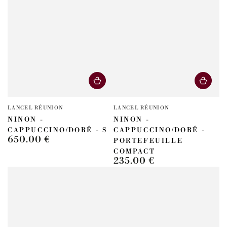
Fournisseur:
Fournisseur:
LANCEL RÉUNION
LANCEL RÉUNION
NINON -
NINON -
CAPPUCCINO/DORÉ - S
CAPPUCCINO/DORÉ -
650.00 €
Prix
PORTEFEUILLE
normal
COMPACT
235.00 €
Prix
normal