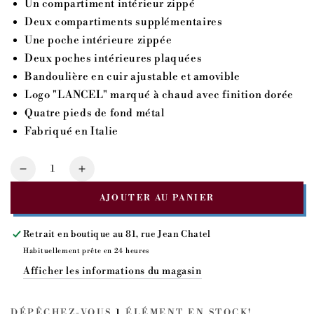
Un compartiment intérieur zippé
Deux compartiments supplémentaires
Une poche intérieure zippée
Deux poches intérieures plaquées
Bandoulière en cuir ajustable et amovible
Logo "LANCEL" marqué à chaud avec finition dorée
Quatre pieds de fond métal
Fabriqué en Italie
Quantité
Réduire
Augmenter
la
la
AJOUTER AU PANIER
quantité
quantité
pour
pour
FAUBOURG
FAUBOURG
Retrait en boutique au
81, rue Jean Chatel
-
-
Habituellement prête en 24 heures
Noir
Noir
Afficher les informations du magasin
-
-
S
S
DÉPÊCHEZ-VOUS
1
ÉLÉMENT EN STOCK!