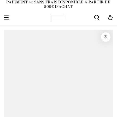
PAIEMENT 4x SANS FRAIS DISPONIBLE À PARTIR DE
IGNORER LE
500€ D'ACHAT
CONTENU
Panier
IGNORER LES
INFORMATIONS SUR
LE PRODUIT
Ouvrir
le
média
1
en
modal