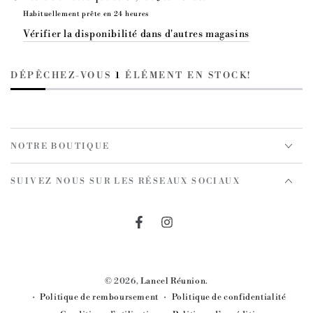
-
-
Habituellement prête en 24 heures
Noir
Noir
Vérifier la disponibilité dans d'autres magasins
-
-
Sac
Sac
Rabat
Rabat
DÉPÊCHEZ-VOUS
1
ÉLÉMENT EN STOCK!
S
S
NOTRE BOUTIQUE
SUIVEZ NOUS SUR LES RÉSEAUX SOCIAUX
Facebook
Instagram
© 2026,
Lancel Réunion
.
Politique de remboursement
Politique de confidentialité