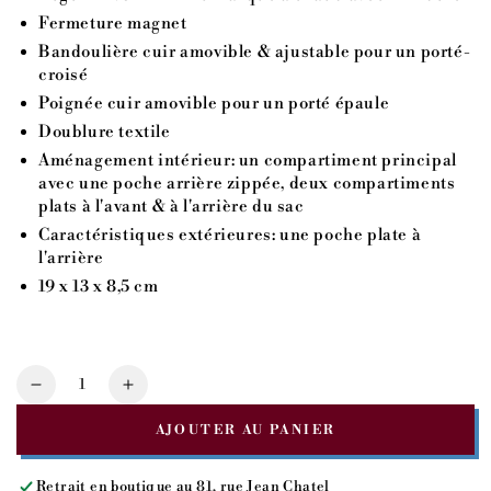
Fermeture magnet
Bandoulière cuir amovible & ajustable pour un porté-
croisé
Poignée cuir amovible pour un porté épaule
Doublure textile
Aménagement intérieur: un compartiment principal
avec une poche arrière zippée, deux compartiments
plats à l'avant & à l'arrière du sac
Caractéristiques extérieures: une poche plate à
l'arrière
19 x 13 x 8,5 cm
Quantité
Réduire
Augmenter
la
la
AJOUTER AU PANIER
quantité
quantité
pour
pour
ANGÈLE
ANGÈLE
Retrait en boutique au
81, rue Jean Chatel