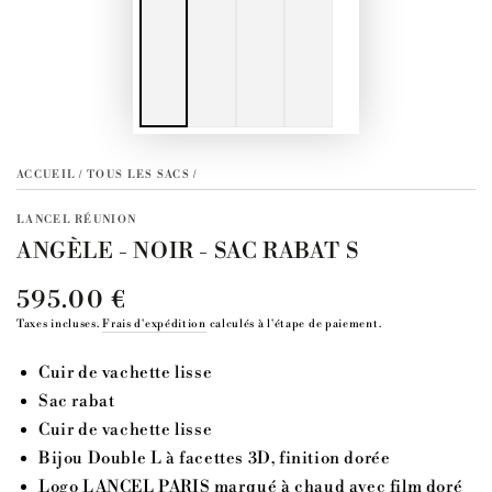
ACCUEIL
/
TOUS LES SACS
/
LANCEL RÉUNION
ANGÈLE - NOIR - SAC RABAT S
595.00 €
Prix
normal
Taxes incluses.
Frais d'expédition
calculés à l'étape de paiement.
Cuir de vachette lisse
Sac rabat
Cuir de vachette lisse
Bijou Double L à facettes 3D, finition dorée
Logo LANCEL PARIS marqué à chaud avec film doré