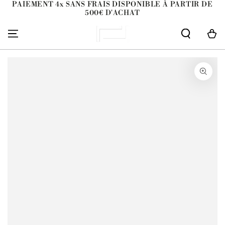
PAIEMENT 4x SANS FRAIS DISPONIBLE À PARTIR DE
IGNORER LE
500€ D'ACHAT
CONTENU
Panier
IGNORER LES
INFORMATIONS SUR
LE PRODUIT
Ouvrir
le
média
1
en
modal